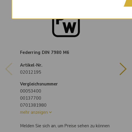
Federring DIN 7980 M6
Artikel-Nr.
02012195
Vergleichsnummer
00053400
00137700
0701381980
mehr anzeigen
Melden Sie sich an, um Preise sehen zu können