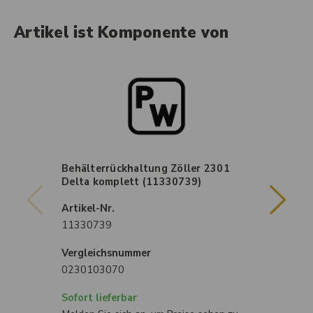
Artikel ist Komponente von
Behälterrückhaltung Zöller 2301
War
Delta komplett (11330739)
Di
(1
Artikel-Nr.
Art
11330739
11
Vergleichsnummer
Sof
0230103070
Mel
Sofort lieferbar
kön