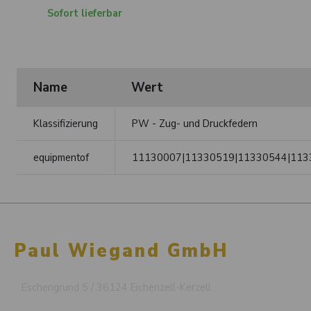
Sofort lieferbar
Name
Wert
Klassifizierung
PW - Zug- und Druckfedern
equipmentof
11130007|11330519|11330544|113
Paul Wiegand GmbH
Eschengrund 5 / 36124 Eichenzell-Kerzell