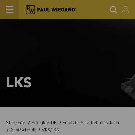
LKS
Startseite
Produkte-DE
Ersatzteile für Kehrmaschinen
Aebi Schmidt
VKS/LKS