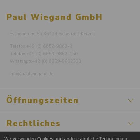
Paul Wiegand GmbH
Eschengrund 5 / 36124 Eichenzell-Kerzell
Telefon:
+49 (0) 6659-9862-0
Telefax:
+49 (0) 6659-9862-150
Whatsapp:
+49 (0) 6659-9862333
info@paulwiegand.de
Öffnungszeiten
Rechtliches
Wir verwenden Cookies und andere ähnliche Technologien,