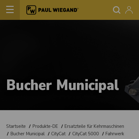
Bucher Municipal
Startseite
Produkte-DE
Ersatzteile für Kehrmaschinen
Bucher Municipal
CityCat
CityCat 5000
Fahrwerk