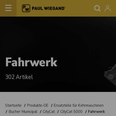
Fahrwerk
302 Artikel
Startseite
Produkte-DE
Ersatzteile für Kehrmaschinen
Bucher Municipal
CityCat
CityCat 5000
Fahrwerk