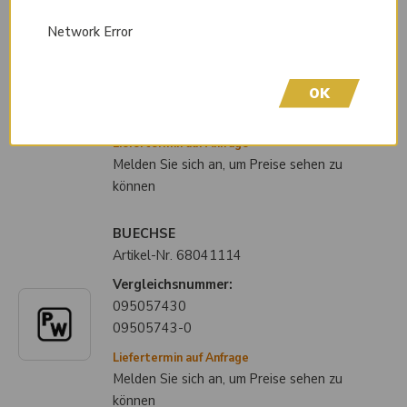
Scheibe
Network Error
Artikel-Nr.
68043627
Vergleichsnummer:
932251180
OK
93225118-0
Liefertermin auf Anfrage
Melden Sie sich an, um Preise sehen zu
können
BUECHSE
Artikel-Nr.
68041114
Vergleichsnummer:
095057430
09505743-0
Liefertermin auf Anfrage
Melden Sie sich an, um Preise sehen zu
können