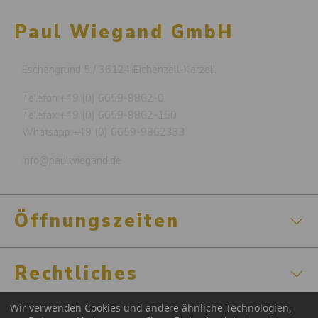
Paul Wiegand GmbH
Eschengrund 5 / 36124 Eichenzell-Kerzell
Telefon:
+49 (0) 6659-9862-0
Telefax:
+49 (0) 6659-9862-150
Whatsapp:
+49 (0) 6659-9862333
info@paulwiegand.de
Öffnungszeiten
Rechtliches
Wir verwenden Cookies und andere ähnliche Technologien,