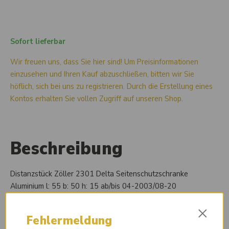
Sofort lieferbar
Wir freuen uns, dass Sie hier sind! Um Preisinformationen
einzusehen und Ihren Kauf abzuschließen, bitten wir Sie
höflich, sich bei uns zu registrieren. Durch die Erstellung eines
Kontos erhalten Sie vollen Zugriff auf unseren Shop.
Beschreibung
Distanzstück Zöller 2301 Delta Seitenschutzschranke
Aluminium l: 55 b: 50 h: 15 ab/bis 04-2003/08-20
×
Fehlermeldung