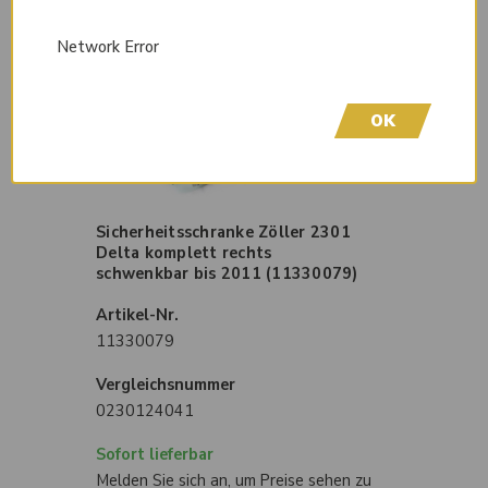
Artikel ist Komponente von
Network Error
OK
Sicherheitsschranke Zöller 2301
Delta komplett rechts
schwenkbar bis 2011 (11330079)
Artikel-Nr.
11330079
Vergleichsnummer
0230124041
Sofort lieferbar
Melden Sie sich an, um Preise sehen zu