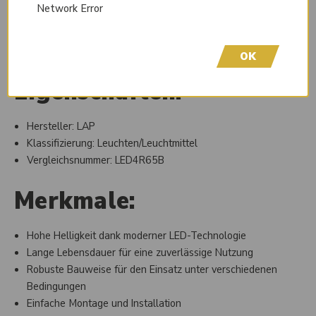
Technologie und der robusten Bauweise ist sie ideal für den
Network Error
Einsatz in der Industrie, im Straßenverkehr oder in anderen
Anwendungen, bei denen eine zuverlässige Warnleuchte
OK
benötigt wird.
Eigenschaften:
Hersteller: LAP
Klassifizierung: Leuchten/Leuchtmittel
Vergleichsnummer: LED4R65B
Merkmale:
Hohe Helligkeit dank moderner LED-Technologie
Lange Lebensdauer für eine zuverlässige Nutzung
Robuste Bauweise für den Einsatz unter verschiedenen
Bedingungen
Einfache Montage und Installation