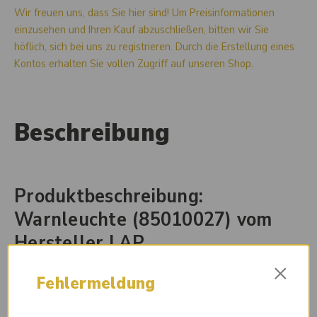
Wir freuen uns, dass Sie hier sind! Um Preisinformationen
einzusehen und Ihren Kauf abzuschließen, bitten wir Sie
höflich, sich bei uns zu registrieren. Durch die Erstellung eines
Kontos erhalten Sie vollen Zugriff auf unseren Shop.
Beschreibung
Produktbeschreibung:
Warnleuchte (85010027) vom
Hersteller LAP
×
Die Warnleuchte (85010027) von LAP ist eine hochwertige
Fehlermeldung
Leuchte, die speziell für den Einsatz in verschiedenen
Bereichen entwickelt wurde. Mit ihrer leistungsstarken LED-