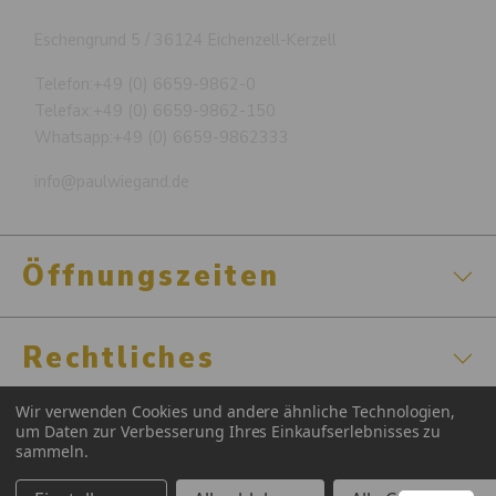
Eschengrund 5 / 36124 Eichenzell-Kerzell
Telefon:
+49 (0) 6659-9862-0
Telefax:
+49 (0) 6659-9862-150
Whatsapp:
+49 (0) 6659-9862333
info@paulwiegand.de
Öffnungszeiten
Rechtliches
Wir verwenden Cookies und andere ähnliche Technologien,
Zertifizierungen
um Daten zur Verbesserung Ihres Einkaufserlebnisses zu
sammeln.