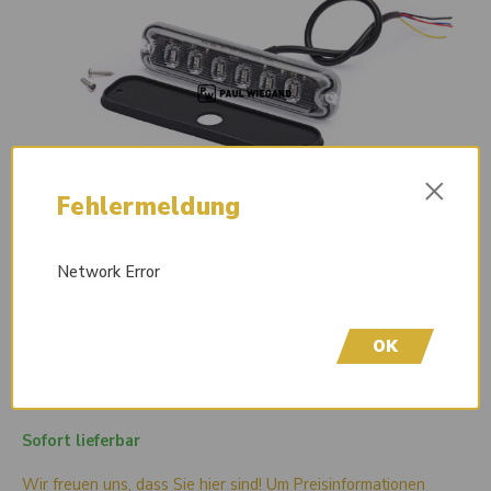
×
Fehlermeldung
Network Error
OK
Sofort lieferbar
Wir freuen uns, dass Sie hier sind! Um Preisinformationen