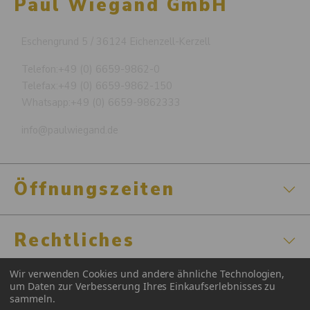
Paul Wiegand GmbH
Eschengrund 5 / 36124 Eichenzell-Kerzell
Telefon:
+49 (0) 6659-9862-0
Telefax:
+49 (0) 6659-9862-150
Whatsapp:
+49 (0) 6659-9862333
info@paulwiegand.de
Öffnungszeiten
Rechtliches
Wir verwenden Cookies und andere ähnliche Technologien,
Zertifizierungen
um Daten zur Verbesserung Ihres Einkaufserlebnisses zu
sammeln.